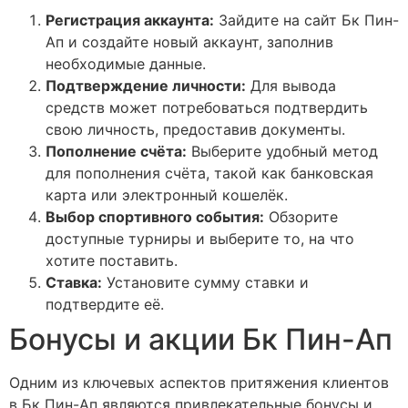
Регистрация аккаунта:
Зайдите на сайт Бк Пин-
Ап и создайте новый аккаунт, заполнив
необходимые данные.
Подтверждение личности:
Для вывода
средств может потребоваться подтвердить
свою личность, предоставив документы.
Пополнение счёта:
Выберите удобный метод
для пополнения счёта, такой как банковская
карта или электронный кошелёк.
Выбор спортивного события:
Обзорите
доступные турниры и выберите то, на что
хотите поставить.
Ставка:
Установите сумму ставки и
подтвердите её.
Бонусы и акции Бк Пин-Ап
Одним из ключевых аспектов притяжения клиентов
в Бк Пин-Ап являются привлекательные бонусы и