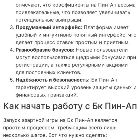
отмечают, что коэффициенты на Пин-Ап весьма
привлекательные, что позволяет увеличивать
потенциальные выигрыши.
Продуманный интерфейс:
Платформа имеет
удобный и интуитивно понятный интерфейс, что
делает процесс ставок простым и приятным.
Разнообразие бонусов:
Новые пользователи
могут воспользоваться щедрыми бонусами при
регистрации, а также регулярными акциями
для постоянных клиентов.
Надёжность и безопасность:
Бк Пин-Ап
гарантирует высокий уровень защиты данных и
финансовых транзакций.
Как начать работу с Бк Пин-Ап
Запуск азартной игры на Бк Пин-Ап является
простым процессом, требующим всего лишь
несколько шагов. Вот что нужно сделать: