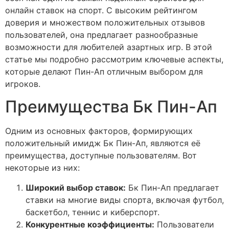
онлайн ставок на спорт. С высоким рейтингом
доверия и множеством положительных отзывов
пользователей, она предлагает разнообразные
возможности для любителей азартных игр. В этой
статье мы подробно рассмотрим ключевые аспекты,
которые делают Пин-Ап отличным выбором для
игроков.
Преимущества Бк Пин-Ап
Одним из основных факторов, формирующих
положительный имидж Бк Пин-Ап, являются её
преимущества, доступные пользователям. Вот
некоторые из них:
Широкий выбор ставок:
Бк Пин-Ап предлагает
ставки на многие виды спорта, включая футбол,
баскетбол, теннис и киберспорт.
Конкурентные коэффициенты:
Пользователи