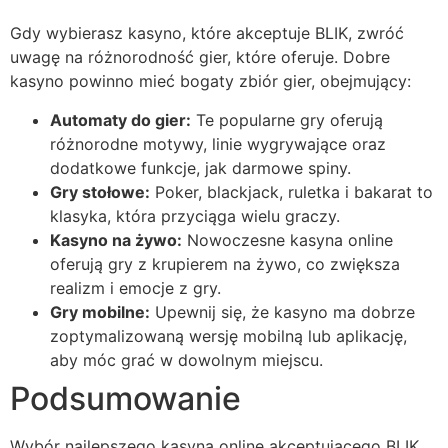
Gdy wybierasz kasyno, które akceptuje BLIK, zwróć
uwagę na różnorodność gier, które oferuje. Dobre
kasyno powinno mieć bogaty zbiór gier, obejmujący:
Automaty do gier:
Te popularne gry oferują
różnorodne motywy, linie wygrywające oraz
dodatkowe funkcje, jak darmowe spiny.
Gry stołowe:
Poker, blackjack, ruletka i bakarat to
klasyka, która przyciąga wielu graczy.
Kasyno na żywo:
Nowoczesne kasyna online
oferują gry z krupierem na żywo, co zwiększa
realizm i emocje z gry.
Gry mobilne:
Upewnij się, że kasyno ma dobrze
zoptymalizowaną wersję mobilną lub aplikację,
aby móc grać w dowolnym miejscu.
Podsumowanie
Wybór najlepszego kasyna online akceptującego BLIK