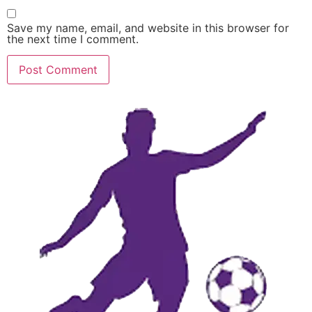
Save my name, email, and website in this browser for
the next time I comment.