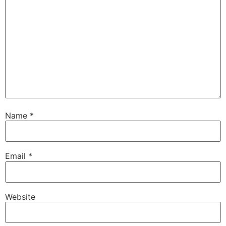
Name
*
Email
*
Website