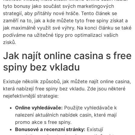
tyto bonusy jako součást svých marketingových
strategií, aby přitáhly nové hráče. Tento článek se
zaměří na to, jak a kde můžete tyto free spiny získat a
jak maximálně využít své výhry. Na konci článku se také
podíváme na užitečné tipy pro optimalizaci vašich
zisků.
Jak najít online casina s free
spiny bez vkladu
Existuje několik způsobů, jak můžete najít online casina,
která nabízejí free spiny bez vkladu. Zde jsou některé
nejefektivnější strategie:
Online vyhledávače:
Použijte vyhledávače k
nalezení aktuálních nabídek casin, které mají
promo akce s free spiny.
Bonusové a recenzní stránky:
Existují