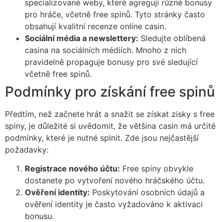
specializované weby, které agregují různé bonusy
pro hráče, včetně free spinů. Tyto stránky často
obsahují kvalitní recenze online casin.
Sociální média a newslettery:
Sledujte oblíbená
casina na sociálních médiích. Mnoho z nich
pravidelně propaguje bonusy pro své sledující
včetně free spinů.
Podmínky pro získání free spinů
Předtím, než začnete hrát a snažit se získat zisky s free
spiny, je důležité si uvědomit, že většina casin má určité
podmínky, které je nutné splnit. Zde jsou nejčastější
požadavky:
Registrace nového účtu:
Free spiny obvykle
dostanete po vytvoření nového hráčského účtu.
Ověření identity:
Poskytování osobních údajů a
ověření identity je často vyžadováno k aktivaci
bonusu.