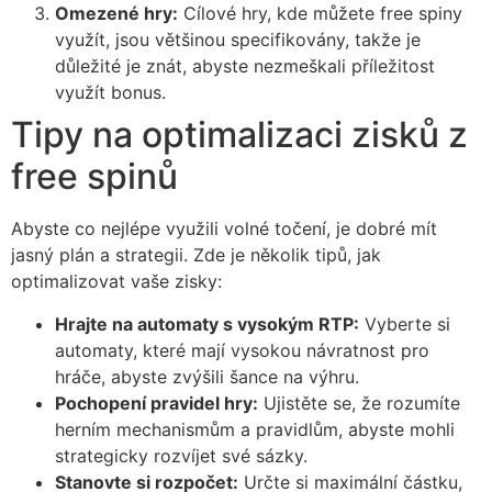
Omezené hry:
Cílové hry, kde můžete free spiny
využít, jsou většinou specifikovány, takže je
důležité je znát, abyste nezmeškali příležitost
využít bonus.
Tipy na optimalizaci zisků z
free spinů
Abyste co nejlépe využili volné točení, je dobré mít
jasný plán a strategii. Zde je několik tipů, jak
optimalizovat vaše zisky:
Hrajte na automaty s vysokým RTP:
Vyberte si
automaty, které mají vysokou návratnost pro
hráče, abyste zvýšili šance na výhru.
Pochopení pravidel hry:
Ujistěte se, že rozumíte
herním mechanismům a pravidlům, abyste mohli
strategicky rozvíjet své sázky.
Stanovte si rozpočet:
Určte si maximální částku,