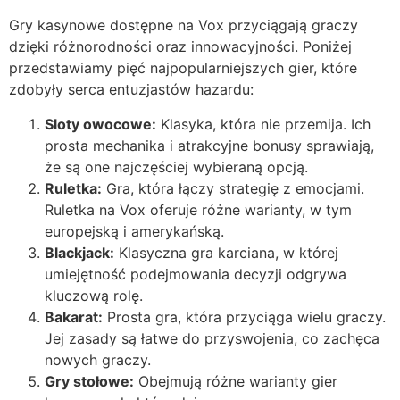
Gry kasynowe dostępne na Vox przyciągają graczy
dzięki różnorodności oraz innowacyjności. Poniżej
przedstawiamy pięć najpopularniejszych gier, które
zdobyły serca entuzjastów hazardu:
Sloty owocowe:
Klasyka, która nie przemija. Ich
prosta mechanika i atrakcyjne bonusy sprawiają,
że są one najczęściej wybieraną opcją.
Ruletka:
Gra, która łączy strategię z emocjami.
Ruletka na Vox oferuje różne warianty, w tym
europejską i amerykańską.
Blackjack:
Klasyczna gra karciana, w której
umiejętność podejmowania decyzji odgrywa
kluczową rolę.
Bakarat:
Prosta gra, która przyciąga wielu graczy.
Jej zasady są łatwe do przyswojenia, co zachęca
nowych graczy.
Gry stołowe:
Obejmują różne warianty gier