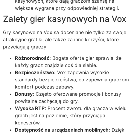
kasynowych, które dają graczom szansę na
większe wygrane przy odpowiedniej strategii.
Zalety gier kasynowych na Vox
Gry kasynowe na Vox są doceniane nie tylko za swoje
atrakcyjne grafiki, ale także za inne korzyści, które
przyciągają graczy:
Różnorodność:
Bogata oferta gier sprawia, że
każdy gracz znajdzie coś dla siebie.
Bezpieczeństwo:
Vox zapewnia wysokie
standardy bezpieczeństwa, co zapewnia graczom
komfort podczas zabawy.
Bonusy:
Często oferowane promocje i bonusy
powitalne zachęcają do gry.
Wysoka RTP:
Procent zwrotu dla gracza w wielu
grach jest na poziomie, który przyciąga
koneserów.
Dostępność na urządzeniach mobilnych:
Dzięki